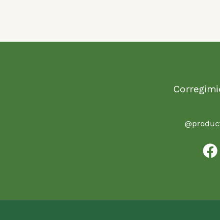
Corregimi
@product