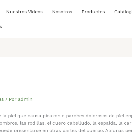
Nuestros Videos
Nosotros
Productos
Catálog
s
es
/ Por
admin
 la piel que causa picazón o parches dolorosos de piel e
mbros, las rodillas, el cuero cabelludo, la espalda, la ca
 puede presentarse en otras partes del cuerpo. Algunas p