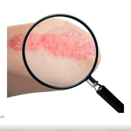
is
anzanilla
Lavanda
Cola de Cab