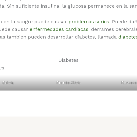
. Sin suficiente insulina, la glucosa permanece en la san
sa en la sangre puede causar
problemas serios
. Puede dañ
puede causar
enfermedades cardíacas
, derrames cerebral
s también pueden desarrollar diabetes, llamada
diabete
Diabetes
es
Salvia
Pronto Alivio
Romero