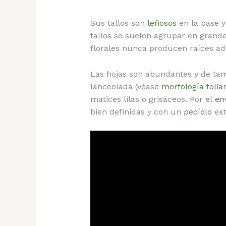
Sus tallos son
leñosos
en la base y
tallos se suelen agrupar en grande
florales nunca producen raíces adve
Las hojas son abundantes y de tam
lanceolada (véase
morfología foliar
matices lilas o grisáceos. Por el
en
bien definidas y con un
pecíolo
ext