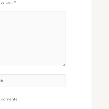
dos con
*
e comente.