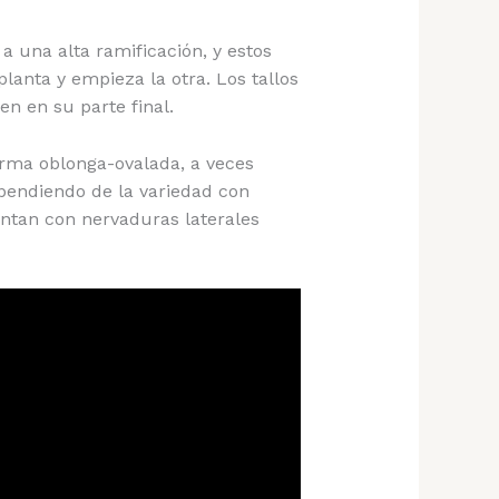
a una alta ramificación, y estos
lanta y empieza la otra. Los tallos
en en su parte final.
rma oblonga-ovalada, a veces
ependiendo de la variedad con
ntan con nervaduras laterales