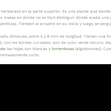
 herbáceos en la parte superior. Es una planta que tiende 
s matas en donde no es fácil distinguir dónde acaba una p
nticias. Tienden al arrastre en su inicio y luego se yergu
año diminuto, entre 5 y 8 mm de longitud. Tienen una fo
), con los bordes curvados. Son de color verde oscuro, d
vés
las hojas son blancas y
tomentosas
(algodonosas). Cue
remadamente corto.