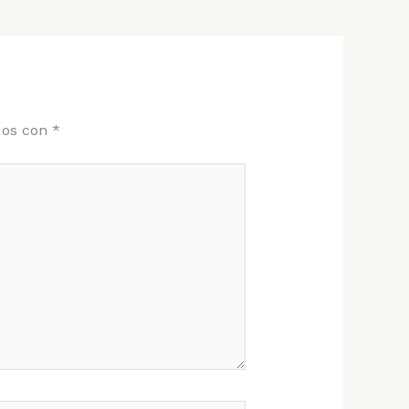
dos con
*