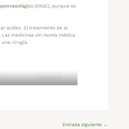
gastroesofágico
(ERGE), aunque es
r acidez. El tratamiento de la
o. Las medicinas sin receta médica
 una cirugía.
a
Pronto Alivio
Entrada siguiente
→