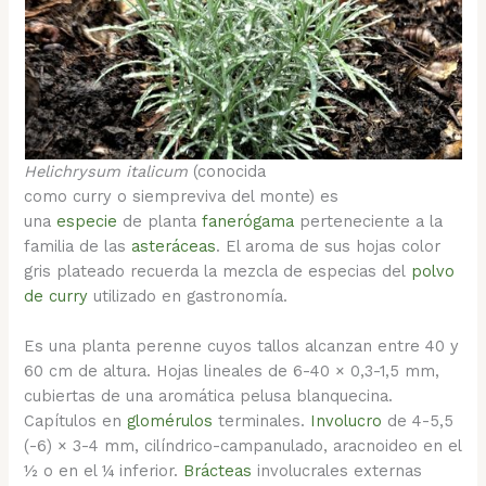
Helichrysum italicum
(conocida
como curry o siempreviva del monte) es
una
especie
de planta
fanerógama
perteneciente a la
familia de las
asteráceas
. El aroma de sus hojas color
gris plateado recuerda la mezcla de especias del
polvo
de curry
utilizado en gastronomía.
Es una planta perenne cuyos tallos alcanzan entre 40 y
60 cm de altura. Hojas lineales de 6-40 × 0,3-1,5 mm,
cubiertas de una aromática pelusa blanquecina.
Capítulos en
glomérulos
terminales.
Involucro
de 4-5,5
(-6) × 3-4 mm, cilíndrico-campanulado, aracnoideo en el
½ o en el ¼ inferior.
Brácteas
involucrales externas