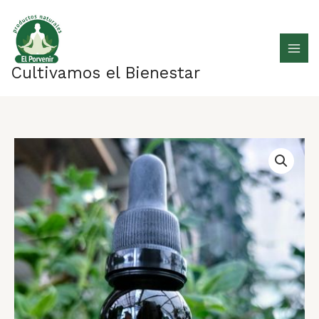
Ir
al
contenido
Cultivamos el Bienestar
Tintura
helicriso
cantidad