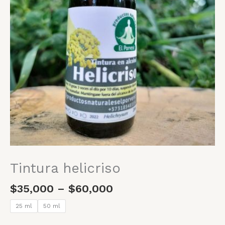
Tintura helicriso
$
35,000
–
$
60,000
25 ml
50 ml