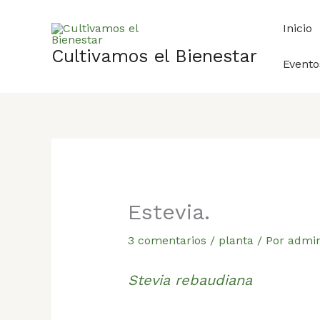
Ir
al
Inicio
contenido
Cultivamos el Bienestar
Evento
Estevia.
3 comentarios
/
planta
/ Por
admi
Stevia rebaudiana