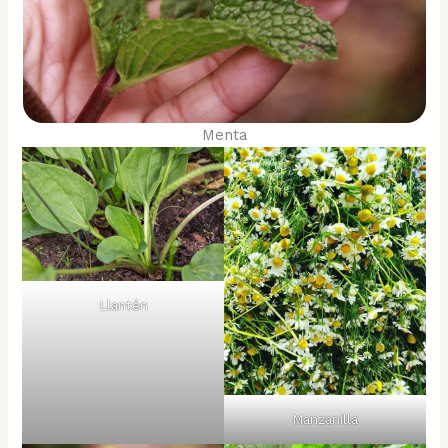
Menta
Llantén
Manzanilla