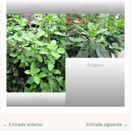
Curíbano
Pronto Alivio
Orégano
Mejorana
←
Entrada anterior
Entrada siguiente
→