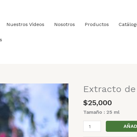
Nuestros Videos
Nosotros
Productos
Catálog
s
Extracto de
Extracto
de
$
25,000
estragón
cantidad
Tamaño : 25 ml
AÑAD