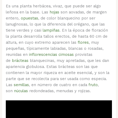
Es una planta herbácea, vivaz, que puede ser algo
leñosa en la base. Las
hojas
son aovadas, de margen
entero,
opuestas
, de color blanquecino por ser
lanuginosas, lo que la diferencia del orégano, que las
tiene verdes y casi
lampiñas
. En la época de floración
la planta desarrolla tallos erectos, de hasta 60 cm de
altura, en cuyo extremo aparecen las
flores
, muy
pequeñas, típicamente labiadas, blancas o rosadas,
reunidas en
inflorescencias cimosas
provistas
de
brácteas
blanquecinas, muy apretadas, que les dan
apariencia globulosa. Estas brácteas son las que
contienen la mayor riqueza en aceite esencial, y son la
parte que se recolecta para ser usada como especia.
Las
semillas
, en número de cuatro en cada
fruto
,
son
núculas
redondeadas, menudas y rojizas.