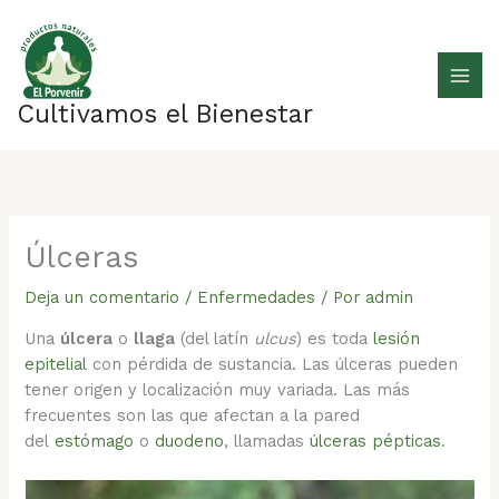
Ir
al
contenido
Cultivamos el Bienestar
Úlceras
Deja un comentario
/
Enfermedades
/ Por
admin
Una
úlcera
o
llaga
(del latín
ulcus
) es toda
lesión
epitelial
con pérdida de sustancia. Las úlceras pueden
tener origen y localización muy variada. Las más
frecuentes son las que afectan a la pared
del
estómago
o
duodeno
, llamadas
úlceras pépticas
.