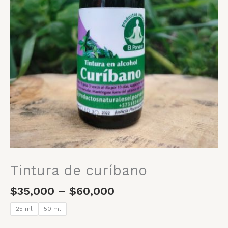
Tintura de curíbano
$
35,000
–
$
60,000
25 ml
50 ml