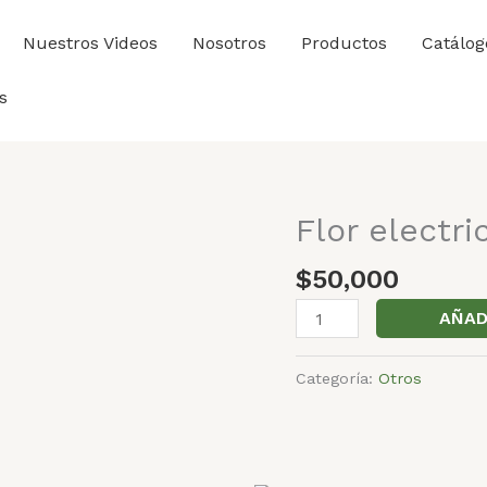
Nuestros Videos
Nosotros
Productos
Catálog
s
Flor electri
Flor
electrica
$
50,000
cantidad
AÑAD
Categoría:
Otros