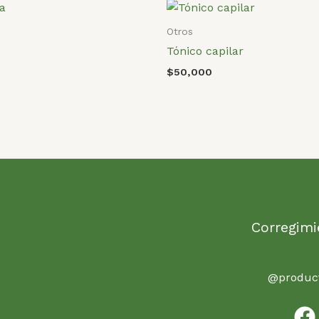
Otros
Tónico capilar
$
50,000
Corregimi
@product