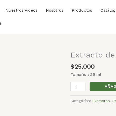
Nuestros Videos
Nosotros
Productos
Catálog
s
Extracto d
Extracto
de
$
25,000
romero
cantidad
Tamaño : 25 ml
AÑAD
Categorías:
Extractos
,
R